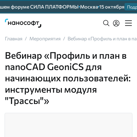
нейшем форуме СИЛА ПЛАТФОРМЫ
Москва
15 октября
Подр
Главная
/
Мероприятия
/
Вебинар «Профиль и план в n
Вебинар «Профиль и план в
nanoCAD GeoniCS для
начинающих пользователей:
инструменты модуля
"Трассы"»