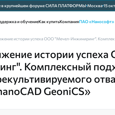
ие в крупнейшем форуме СИЛА ПЛАТФОРМЫ
Москва
15 ок
ддержка и обучение
Как купить
Компания
ПАО «Нанософт»
жение истории успеха ООО "Мечел-Инжиниринг". Комплекс
жение истории успеха
нг". Комплексный подх
рекультивируемого отва
nanoCAD GeoniCS»