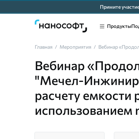
Примите участ
Продукты
По
Главная
/
Мероприятия
/
Вебинар «Продол
Вебинар «Продол
"Мечел-Инжинири
расчету емкости 
использованием 