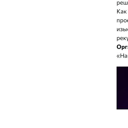
реш
Как
про
изы
рек
Орг
«На