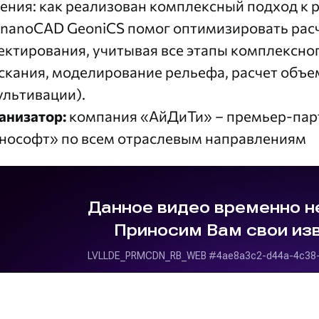
ения: как реализован комплексный подход к р
 nanoCAD GeoniCS помог оптимизировать расч
ектирования, учитывая все этапы комплексно
скания, моделирование рельефа, расчет объе
ультивации).
анизатор:
компания
«АйДиТи»
– премьер-пар
нософт» по всем отраслевым направлениям