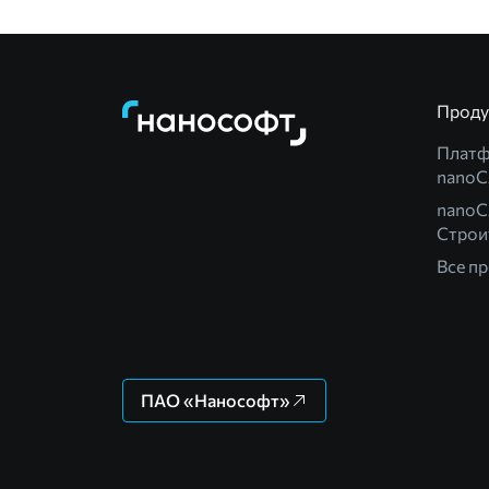
Прод
Плат
nano
nanoC
Строи
Все п
ПАО «Нанософт»