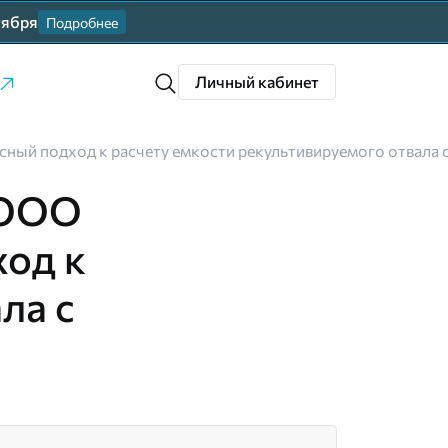
тября
Подробнее
Личный кабинет
ный подход к расчету емкости рекультивируемого отвала 
 ООО
од к
ла с