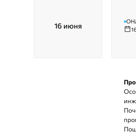
ОН
16 июня
1
Про
Осо
инж
Поч
про
Пош