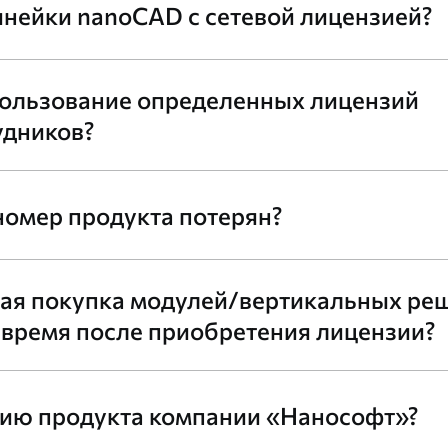
инейки nanoCAD с сетевой лицензией?
пользование определенных лицензий
удников?
номер продукта потерян?
ая покупка модулей/вертикальных ре
е время после приобретения лицензии?
сию продукта компании «Нанософт»?