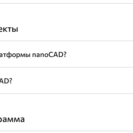
екты
латформы nanoCAD?
CAD?
рамма