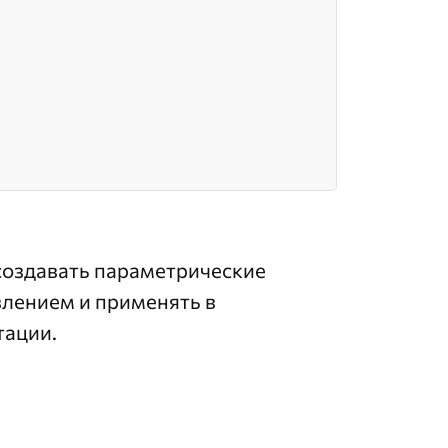
 создавать параметрические
влением и применять в
тации.