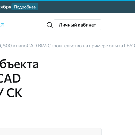
тября
Подробнее
Личный кабинет
0, 500 в nanoCAD BIM Строительство на примере опыта ГБУ
объекта
oCAD
У СК