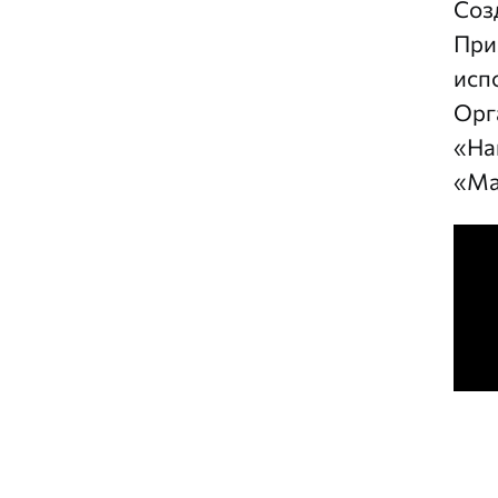
Соз
При
исп
Орг
«На
«Ма