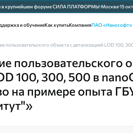
ие в крупнейшем форуме СИЛА ПЛАТФОРМЫ
Москва
15 ок
ддержка и обучение
Как купить
Компания
ПАО «Нанософт»
е пользовательского объекта с детализацией LOD 100, 30
ие пользовательского 
OD 100, 300, 500 в nan
о на примере опыта ГБ
итут"»