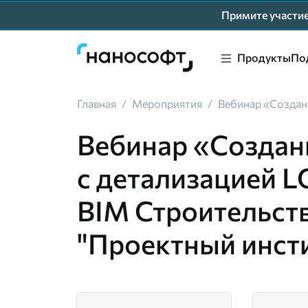
Примите участ
Продукты
По
Главная
/
Мероприятия
/
Вебинар «Создани
Вебинар «Создан
с детализацией L
BIM Строительств
"Проектный инст