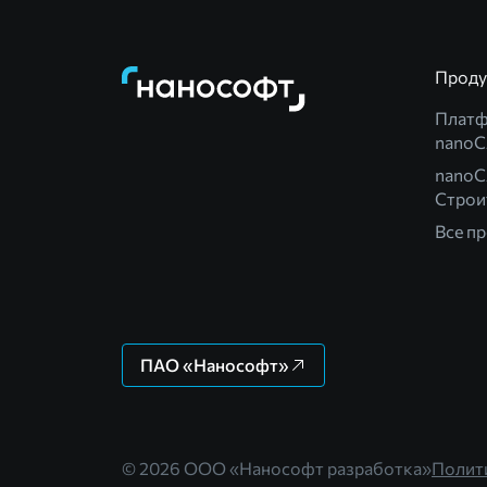
Прод
Плат
nano
nanoC
Строи
Все п
ПАО «Нанософт»
© 2026 ООО «Нанософт разработка»
Полит