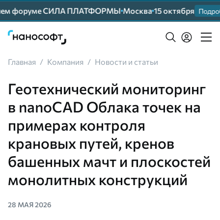
шем форуме СИЛА ПЛАТФОРМЫ
Москва
15 октября
Подробн
Главная
/
Компания
/
Новости и статьи
Геотехнический мониторинг
в nanoCAD Облака точек на
примерах контроля
крановых путей, кренов
башенных мачт и плоскостей
монолитных конструкций
28 МАЯ 2026