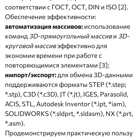
соответствии с ГОСТ, ОСТ, DIN и ISO [2].
Обеспечение эффективности:
автоматизация массивов:
использование
команд
3D-прямоугольный массив
и
3D-
круговой массив
эффективно для
экономии времени при работе с
повторяющимися элементами [3];
импорт/экспорт:
для обмена 3D-данными
поддерживаются форматы STEP (*.step;
*.stp), C3D (*.c3D), JT (*.jt), IGES, Parasolid,
ACIS, STL, Autodesk Inventor (*.ipt, *iam),
SOLIDWORKS (*.sldprt, *.sldasm), NX (*.prt,
*.asm).
Продемонстрируем практическую пользу