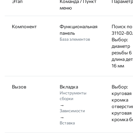
Этап
Команда / Пункт
Парамет
меню
Компонент
Функциональная
Поиск по
панель
31102-80
База элементов
Выбор:
диаметр
резьбы 6
длина де
16 мм
Вызов
Вкладка
Выбор:
Инструменты
круговая
сборки
кромка
→
отверстия
Зависимости
круговая
→
кромка б
Вставка