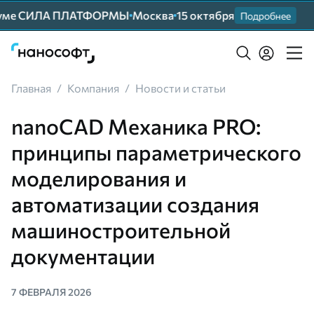
е СИЛА ПЛАТФОРМЫ
Москва
15 октября
При
Подробнее
Главная
/
Компания
/
Новости и статьи
nanoCAD Механика PRO:
принципы параметрического
моделирования и
автоматизации создания
машиностроительной
документации
7 ФЕВРАЛЯ 2026