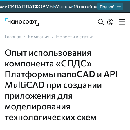
е СИЛА ПЛАТФОРМЫ
Москва
15 октября
Прим
Подробнее
Главная
/
Компания
/
Новости и статьи
Опыт использования
компонента «СПДС»
Платформы nanoCAD и API
MultiCAD при создании
приложения для
моделирования
технологических схем