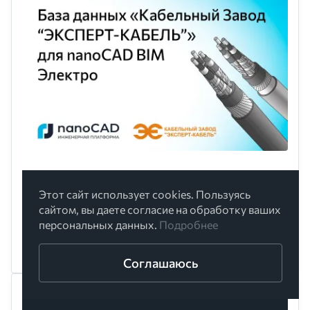
База оборудования компании
«Кабельный Завод “ЭКСПЕРТ-
Этот сайт использует cookies. Пользуясь
сайтом, вы даете согласие на обработку ваших
КАБЕЛЬ”» для nanoCAD BIM Электро
персональных данных.
Подробнее
07 АВГУСТА 2026
Соглашаюсь