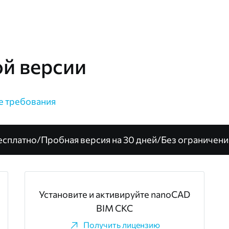
ой версии
е требования
есплатно
/
Пробная версия на 30 дней
/
Без ограничени
Установите и активируйте nanoCAD
BIM СКС
Получить лицензию