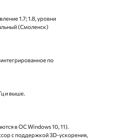
ление 1.7; 1.8, уровни
альный (Смоленск)
 интегрированное по
ц и выше.
тся в ОС Windows 10, 11).
сор с поддержкой 3D-ускорения,