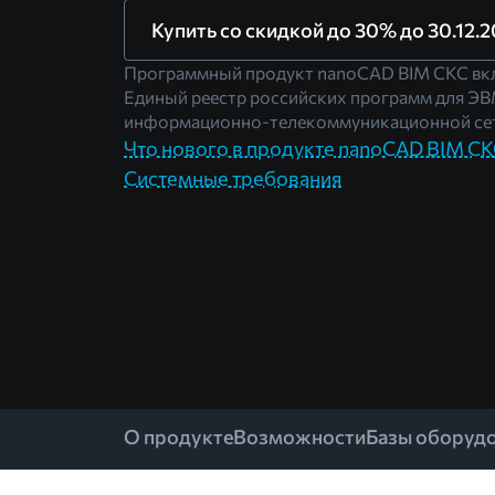
Купить со скидкой до 30% до 30.12.2
Программный продукт nanoCAD BIM СКС вк
Единый реестр российских программ для ЭВ
информационно-телекоммуникационной сет
Что нового в продукте nanoCAD BIM С
Системные требования
О продукте
Возможности
Базы оборуд