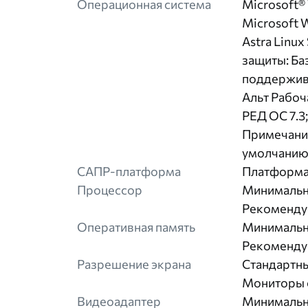
Операционная система
Microsoft®
Microsoft 
Astra Linux
защиты: Ба
поддержива
Альт Рабоча
РЕД ОС 7.3
Примечание
умолчанию 
САПР-платформа
Платформа
Процессор
Минимальны
Рекомендуе
Оперативная память
Минимальны
Рекомендуе
Разрешение экрана
Стандартн
Мониторы с
Видеоадаптер
Минимальны