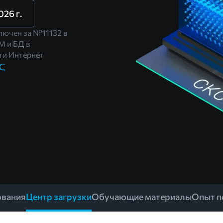
026 г.
лючен за
№11132
в
М и БД в
и Интернет
КС
ования
Центр загрузки
Обучающие материалы
Опыт п