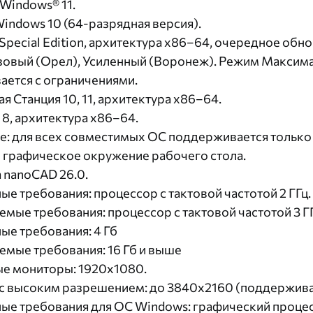
 Windows® 11.
Windows 10 (64-разрядная версия).
 Special Edition, архитектура x86–64, очередное обнов
зовый (Орел), Усиленный (Воронеж). Режим Максим
ется с ограничениями.
я Станция 10, 11, архитектура x86–64.
; 8, архитектура x86–64.
: для всех совместимых ОС поддерживается только
графическое окружение рабочего стола.
 nanoCAD 26.0.
е требования: процессор с тактовой частотой 2 ГГц.
мые требования: процессор с тактовой частотой 3 ГГ
е требования: 4 Гб
мые требования: 16 Гб и выше
ые мониторы: 1920x1080.
 высоким разрешением: до 3840x2160 (поддерживаю
е требования для ОС Windows: графический процес