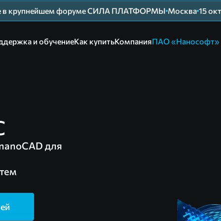
ие в крупнейшем форуме СИЛА ПЛАТФОРМЫ
Москва
15 ок
ддержка и обучение
Как купить
Компания
ПАО «Нанософт»
С
nanoCAD для
стем
ней