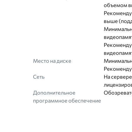
объемом ви
Рекомендуе
выше (подд
Минимальны
видеопамят
Рекомендуе
видеопамят
Место на диске
Минимальны
Рекомендуе
Сеть
На сервере
лицензиров
Дополнительное
Обозревате
программное обеспечение