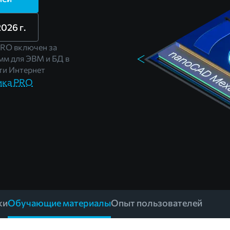
026 г.
RO включен за
мм для ЭВМ и БД в
и Интернет
ика PRO
ки
Обучающие материалы
Опыт пользователей