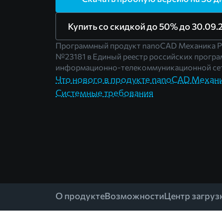
Купить со скидкой до 50% до 30.09.2
Программный продукт nanoCAD Механика P
№23181
в Единый реестр российских програ
информационно-телекоммуникационной сет
Что нового в продукте nanoCAD Механ
Системные требования
О продукте
Возможности
Центр загруз