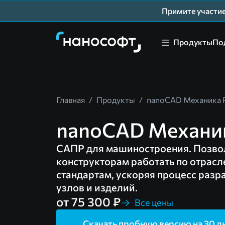
Примите участ
Продукты
По
Главная
/
Продукты
/
nanoCAD Механика
nanoCAD Механи
САПР для машиностроения. Позво
конструкторам работать по отрас
стандартам, ускоряя процесс разр
узлов и изделий.
от 75 300 ₽
Все цены
Скачать пробную версию на 30 д