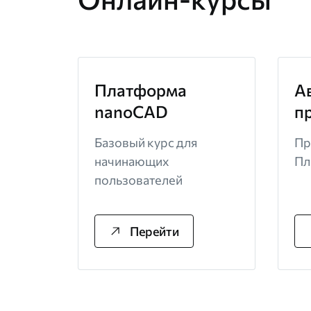
Платформа
А
nanoCAD
п
Базовый курс для
Пр
начинающих
Пл
пользователей
Перейти