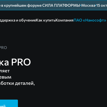
ие в крупнейшем форуме СИЛА ПЛАТФОРМЫ
Москва
15 ок
ддержка и обучение
Как купить
Компания
ПАО «Нанософт»
 PRO
ка PRO
ляет
левым
аботки деталей,
ней