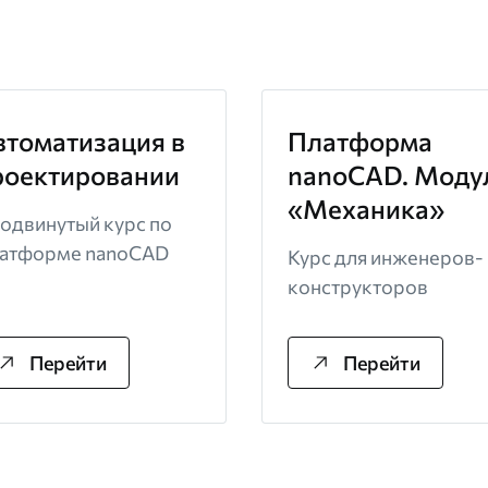
втоматизация в
Платформа
роектировании
nanoCAD. Моду
«Механика»
одвинутый курс по
атформе nanoCAD
Курс для инженеров-
конструкторов
Перейти
Перейти