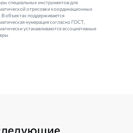
ры специальных инструментов для
матической отрисовки координационных
. В объектах поддерживается
матическая нумерация согласно ГОСТ,
матически устанавливаются ассоциативные
еры
 следующие