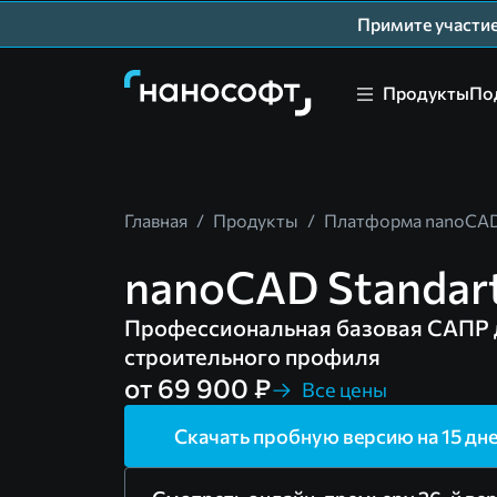
Примите участ
Продукты
По
Главная
/
Продукты
/
Платформа nanoCA
nanoCAD Standart
Профессиональная базовая САПР 
строительного профиля
от 69 900 ₽
Все цены
Скачать пробную версию на 15 дн