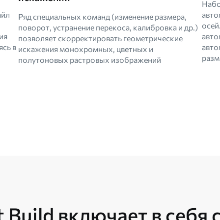
Набо
айл
авто
Ряд специальных команд (изменение размера,
осей
поворот, устранение перекоса, калибровка и др.)
ия
авто
позволяет скорректировать геометрические
ясь в
авто
искажения монохромных, цветных и
разм
полутоновых растровых изображений
 Build включает в себя