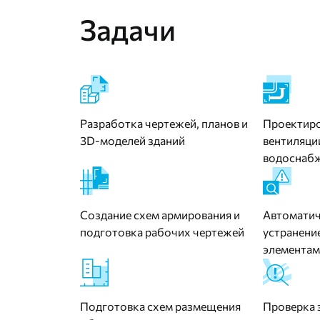
Задачи
Разработка чертежей, планов и
Проектиро
3D-моделей зданий
вентиляци
водоснаб
Создание схем армирования и
Автоматич
подготовка рабочих чертежей
устранени
элементам
Подготовка схем размещения
Проверка 