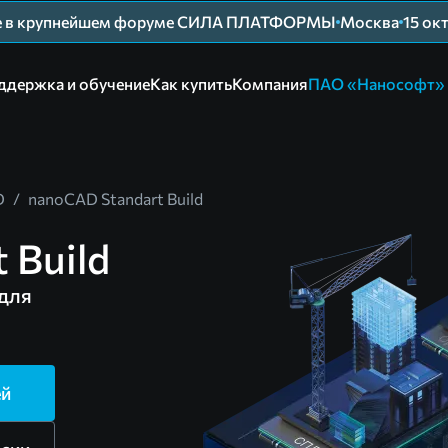
ие в крупнейшем форуме СИЛА ПЛАТФОРМЫ
Москва
15 ок
ддержка и обучение
Как купить
Компания
ПАО «Нанософт»
D
/
nanoCAD Standart Build
 Build
для
ей