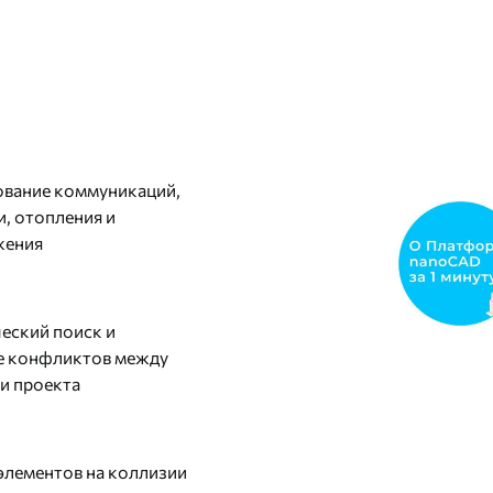
вание коммуникаций,
и, отопления и
жения
еский поиск и
е конфликтов между
и проекта
элементов на коллизии