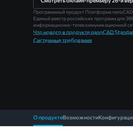
Смотреть онлайн-премьеру 26-й ве
Программный продукт Платформа nanoCAD
Единый реестр российских программ для ЭВ
информационно-телекоммуникационной сет
Что нового в продукте nanoCAD Standart
Системные требования
О продукте
Возможности
Конфигураци