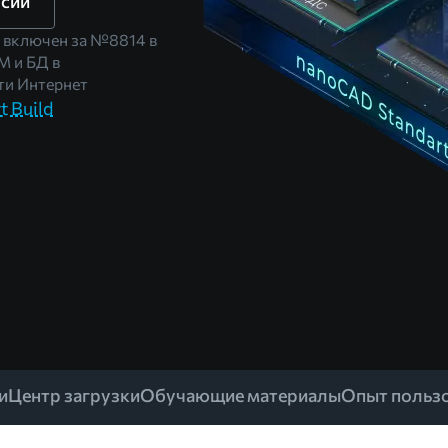
рсии
 включен за
№8814
в
М и БД в
и Интернет
 Build
и
Центр загрузки
Обучающие материалы
Опыт польз