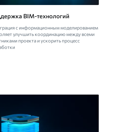
держка BIM-технологий
грация с информационным моделированием
оляет улучшить координацию между всеми
тниками проекта и ускорить процесс
аботки