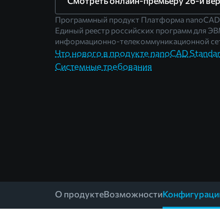
Смотреть онлайн-премьеру 26-й ве
Программный продукт Платформа nanoCAD
Единый реестр российских программ для ЭВ
информационно-телекоммуникационной сет
Что нового в продукте nanoCAD Standar
Системные требования
О продукте
Возможности
Конфигураци