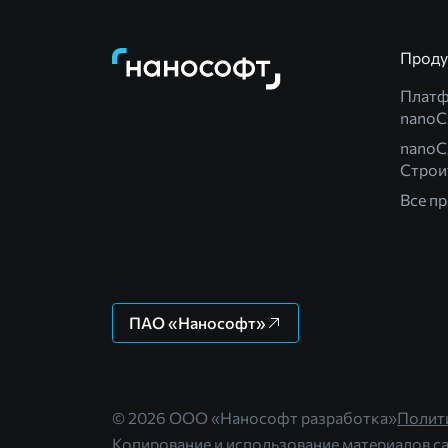
Прод
Плат
nano
nanoC
Строи
Все п
ПАО «Нанософт»
© 2026 ООО «Нанософт разработка»
Полит
Копирование и использование материалов са