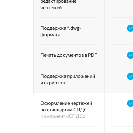
редактирование
чертежей
Поддержка *.dwg-
формата
Печать документов в PDF
Поддержка приложений
и скриптов
Оформление чертежей
по стандартам СПДС
Компонент «СПДС»