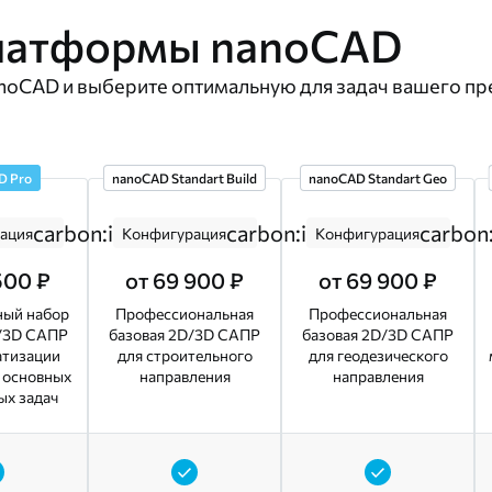
латформы nanoCAD
oCAD и выберите оптимальную для задач вашего пр
D Pro
nanoCAD Standart Build
nanoCAD Standart Geo
carbon:information
carbon:information
carbon
ация
Конфигурация
Конфигурация
500 ₽
от 69 900 ₽
от 69 900 ₽
ый набор
Профессиональная
Профессиональная
/3D САПР
базовая 2D/3D САПР
базовая 2D/3D САПР
атизации
для строительного
для геодезического
 основных
направления
направления
х задач