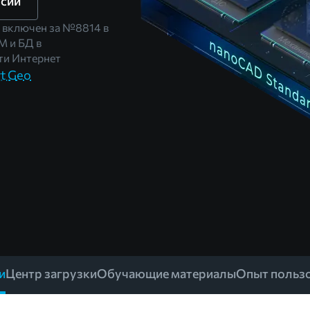
рсии
 включен за
№8814
в
М и БД в
и Интернет
t Geo
и
Центр загрузки
Обучающие материалы
Опыт польз