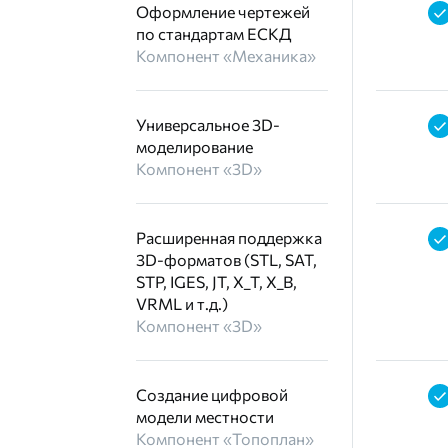
Оформление чертежей
по стандартам ЕСКД
Компонент «Механика»
Универсальное 3D-
моделирование
Компонент «3D»
Расширенная поддержка
3D-форматов (STL, SAT,
STP, IGES, JT, X_T, X_B,
VRML и т.д.)
Компонент «3D»
Создание цифровой
модели местности
Компонент «Топоплан»