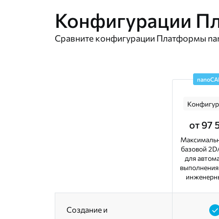
Конфигурации П
Сравните конфигурации Платформы nan
nanoCA
Конфигур
от 97 
Максимальн
базовой 2D
для автом
выполнения
инженерны
Создание и