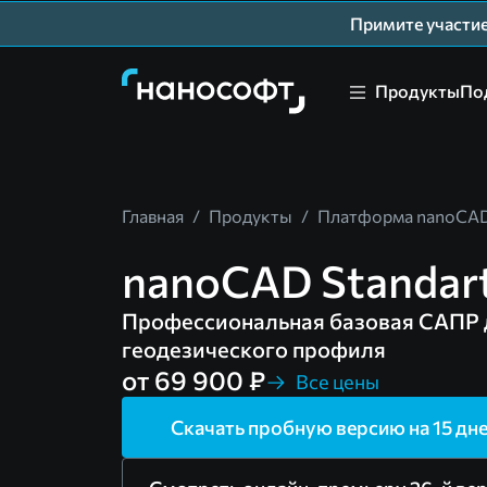
Примите участ
Продукты
По
Главная
/
Продукты
/
Платформа nanoCA
nanoCAD Standar
Профессиональная базовая САПР 
геодезического профиля
от 69 900 ₽
Все цены
Скачать пробную версию на 15 дн