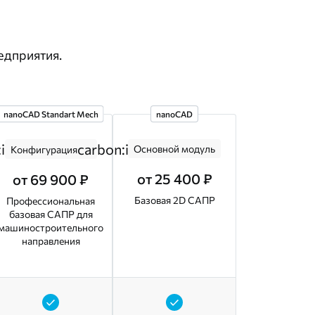
едприятия.
nanoCAD Standart Mech
nanoCAD
:information
carbon:information
Основной модуль
Конфигурация
от 25 400 ₽
от 69 900 ₽
Базовая 2D САПР
Профессиональная
базовая САПР для
машиностроительного
направления