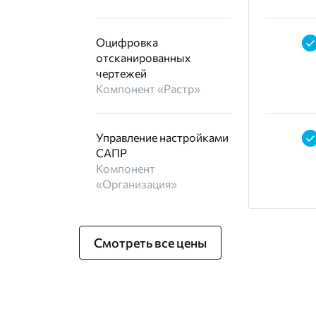
Оцифровка
отсканированных
чертежей
Компонент «Растр»
Управление настройками
САПР
Компонент
«Организация»
Смотреть все цены