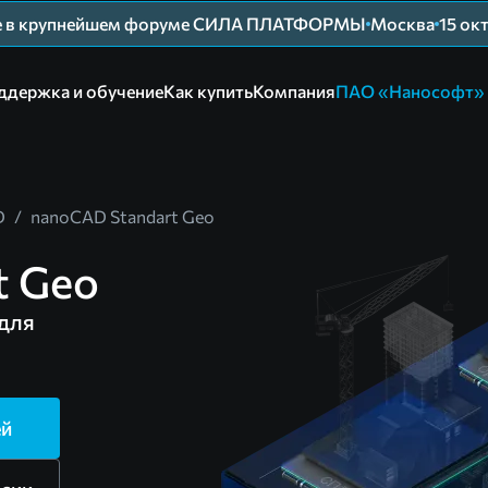
ие в крупнейшем форуме СИЛА ПЛАТФОРМЫ
Москва
15 ок
ддержка и обучение
Как купить
Компания
ПАО «Нанософт»
D
/
nanoCAD Standart Geo
t Geo
для
ей