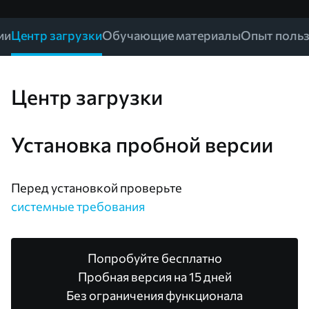
ии
Центр загрузки
Обучающие материалы
Опыт польз
Центр загрузки
Установка пробной версии
Перед установкой проверьте
системные требования
Попробуйте бесплатно
Пробная версия на 15 дней
Без ограничения функционала